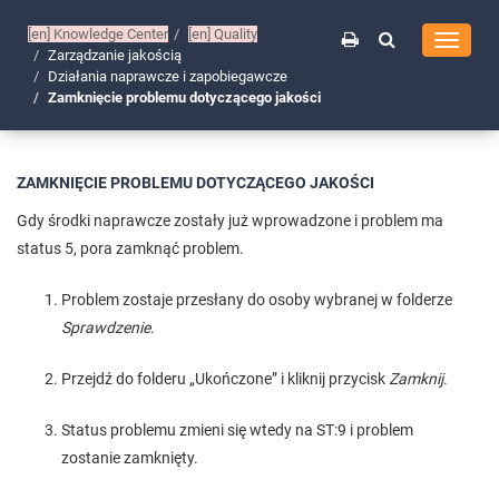
[en]
Knowledge Center
[en]
Quality
Toggle
Zarządzanie jakością
navigati
Działania naprawcze i zapobiegawcze
Zamknięcie problemu dotyczącego jakości
ZAMKNIĘCIE PROBLEMU DOTYCZĄCEGO JAKOŚCI
Gdy środki naprawcze zostały już wprowadzone i problem ma
status 5, pora zamknąć problem.
Problem zostaje przesłany do osoby wybranej w folderze
Sprawdzenie
.
Przejdź do folderu „Ukończone” i kliknij przycisk
Zamknij
.
Status problemu zmieni się wtedy na ST:9 i problem
zostanie zamknięty.