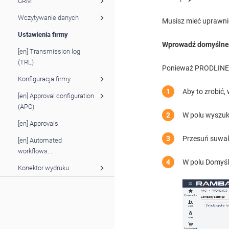
CRM
Wczytywanie danych
Musisz mieć uprawn
Ustawienia firmy
Wprowadź domyślne
[en] Transmission log
(TRL)
Ponieważ PRODLINE u
Konfiguracja firmy
Aby to zrobić,
[en] Approval configuration
(APC)
W polu wyszuk
[en] Approvals
Przesuń suwa
[en] Automated
workflows....
W polu Domyś
Konektor wydruku