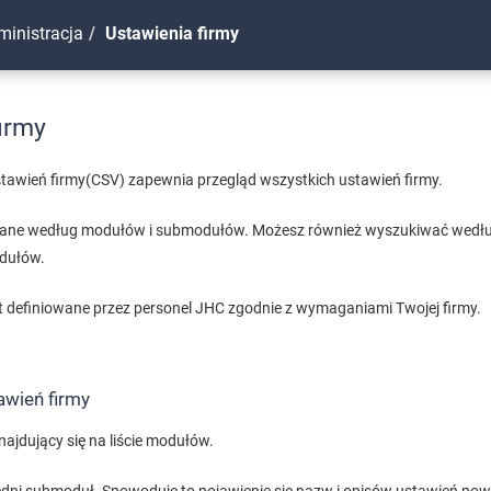
ministracja
Ustawienia firmy
irmy
stawień firmy(CSV) zapewnia przegląd wszystkich ustawień firmy.
owane według modułów i submodułów. Możesz również wyszukiwać według
dułów.
t definiowane przez personel JHC zgodnie z wymaganiami Twojej firmy.
awień firmy
znajdujący się na liście modułów.