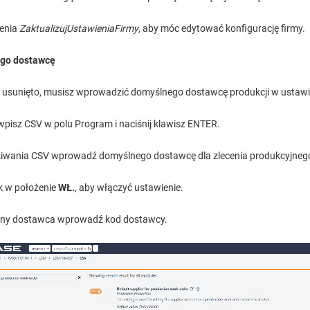
ienia
ZaktualizujUstawieniaFirmy
, aby móc edytować konfigurację firmy.
go dostawcę
sunięto, musisz wprowadzić domyślnego dostawcę produkcji w ustawie
 wpisz CSV w polu Program i naciśnij klawisz ENTER.
iwania CSV wprowadź domyślnego dostawcę dla zlecenia produkcyjnego 
k w położenie
WŁ.
, aby włączyć ustawienie.
lny dostawca wprowadź kod dostawcy.