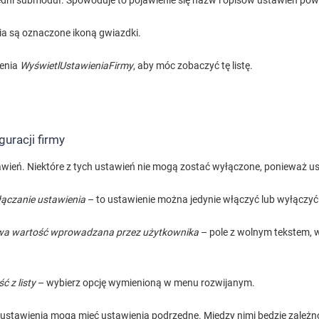
iedni submoduł. Spowoduje to pojawienie się nazw i opisów ustawień p
 są oznaczone ikoną gwiazdki.
ienia
WyświetlUstawieniaFirmy
, aby móc zobaczyć tę listę.
uracji firmy
stawień. Niektóre z tych ustawień nie mogą zostać wyłączone, ponieważ 
ączanie ustawienia
– to ustawienie można jedynie włączyć lub wyłączyć
wa wartość wprowadzana przez użytkownika
– pole z wolnym tekstem,
ć z listy
– wybierz opcję wymienioną w menu rozwijanym.
e ustawienia mogą mieć ustawienia podrzędne. Między nimi będzie zależn