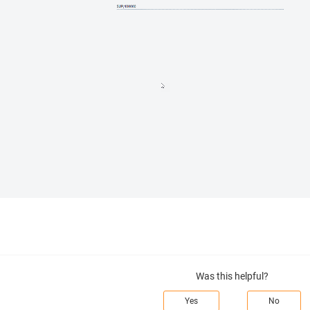
Was this helpful?
Yes
No