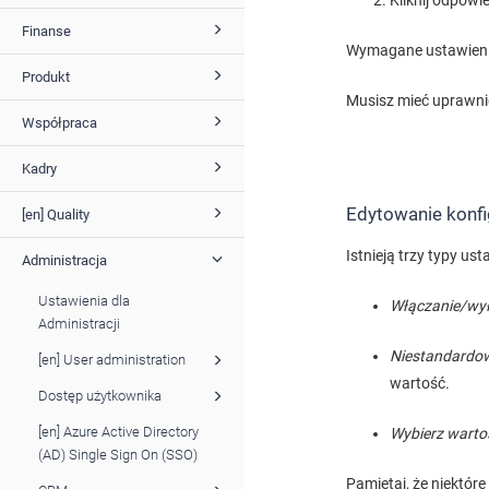
Kliknij odpow
Finanse
Wymagane ustawienia
Produkt
Musisz mieć uprawn
Współpraca
Kadry
Edytowanie konfig
[en] Quality
Istnieją trzy typy u
Administracja
Ustawienia dla
Włączanie/wył
Administracji
Niestandardo
[en] User administration
wartość.
Dostęp użytkownika
[en] Azure Active Directory
Wybierz wartoś
(AD) Single Sign On (SSO)
Pamiętaj, że niektór