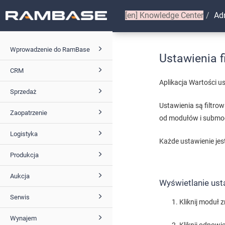
[en]
Knowledge Center
Ad
Wprowadzenie do RamBase
Ustawienia f
CRM
Aplikacja Wartości u
Sprzedaż
Ustawienia są filtr
Zaopatrzenie
od modułów i submo
Logistyka
Każde ustawienie jes
Produkcja
Aukcja
Wyświetlanie ust
Serwis
Kliknij moduł 
Wynajem