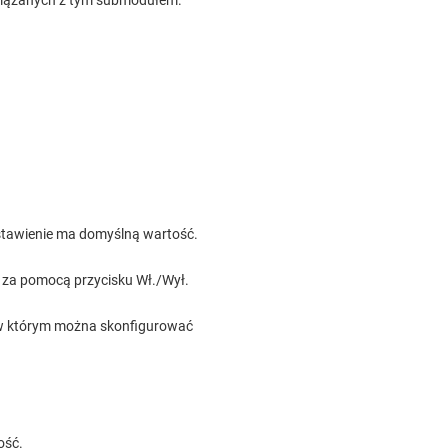
owiązanych z tym submodułem.
ustawienie ma domyślną wartość.
 za pomocą przycisku Wł./Wył.
 w którym można skonfigurować
ość.