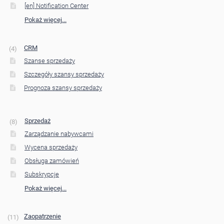
[en] Notification Center
Pokaż więcej...
CRM
4
Szanse sprzedaży
Szczegóły szansy sprzedaży
Prognoza szansy sprzedaży
Sprzedaż
8
Zarządzanie nabywcami
Wycena sprzedaży
Obsługa zamówień
Subskrypcje
Pokaż więcej...
Zaopatrzenie
11