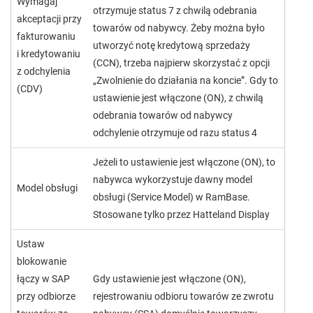
Wymagaj
otrzymuje status 7 z chwilą odebrania
akceptacji przy
towarów od nabywcy. Żeby można było
fakturowaniu
utworzyć notę kredytową sprzedaży
i kredytowaniu
(CCN), trzeba najpierw skorzystać z opcji
z odchylenia
„Zwolnienie do działania na koncie”. Gdy to
(CDV)
ustawienie jest włączone (ON), z chwilą
odebrania towarów od nabywcy
odchylenie otrzymuje od razu status 4
Jeżeli to ustawienie jest włączone (ON), to
nabywca wykorzystuje dawny model
Model obsługi
obsługi (Service Model) w RamBase.
Stosowane tylko przez Hatteland Display
Ustaw
blokowanie
łączy w SAP
Gdy ustawienie jest włączone (ON),
przy odbiorze
rejestrowaniu odbioru towarów ze zwrotu