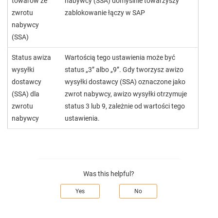
towarów ze
nabywcy (SSA) domyślnie towarzyszy
zwrotu
zablokowanie łączy w SAP
nabywcy
(SSA)
Status awiza
Wartością tego ustawienia może być
wysyłki
status „3” albo „9”. Gdy tworzysz awizo
dostawcy
wysyłki dostawcy (SSA) oznaczone jako
(SSA) dla
zwrot nabywcy, awizo wysyłki otrzymuje
zwrotu
status 3 lub 9, zależnie od wartości tego
nabywcy
ustawienia.
Was this helpful?
Yes
No