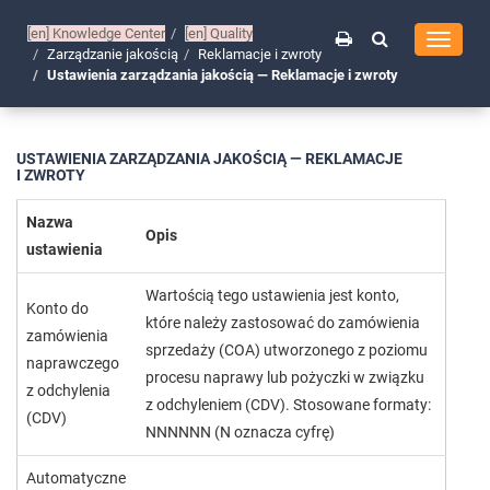
[en]
Knowledge Center
[en]
Quality
Toggle
Zarządzanie jakością
Reklamacje i zwroty
navigati
Ustawienia zarządzania jakością — Reklamacje i zwroty
USTAWIENIA ZARZĄDZANIA JAKOŚCIĄ — REKLAMACJE
I ZWROTY
Nazwa
Opis
ustawienia
Wartością tego ustawienia jest konto,
Konto do
które należy zastosować do zamówienia
zamówienia
sprzedaży (COA) utworzonego z poziomu
naprawczego
procesu naprawy lub pożyczki w związku
z odchylenia
z odchyleniem (CDV). Stosowane formaty:
(CDV)
NNNNNN (N oznacza cyfrę)
Automatyczne